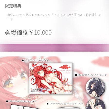
限定特典
魔剣バステト(熟度1)と★4ソウル「ネコマタ」が入手できる限定呪文コ
ード
会場価格￥10,000