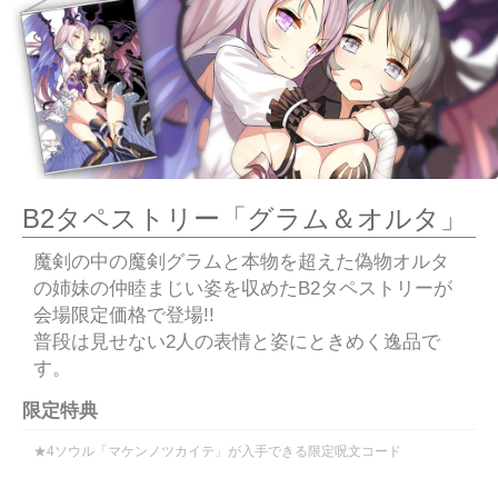
B2タペストリー「グラム＆オルタ」
魔剣の中の魔剣グラムと本物を超えた偽物オルタ
の姉妹の仲睦まじい姿を収めたB2タペストリーが
会場限定価格で登場!!
普段は見せない2人の表情と姿にときめく逸品で
す。
限定特典
★4ソウル「マケンノツカイテ」が入手できる限定呪文コード