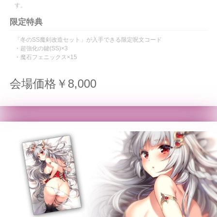
す。
限定特典
「冬のSS魔剣改造セット」が入手できる限定呪文コード
・超強化の鍵(SS)×3
・魔石フェニックス×15
会場価格￥8,000