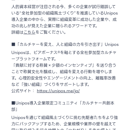
人的資本経営が注目される今、多くの企業が試行錯誤して
いる“全社参加型の組織風土づくり”を推進しているUnipos
導入企業の中から、実際に組織変革に成功した企業や、成
功の兆しが見えた企業に贈られるアワードです。
詳細は
こちら
をご覧ください。
■「カルチャーを変え、人と組織の力を引き出す」Unipos
Uniposは、ピアボーナス®を軸とする全社参加型カルチャ
ープラットフォームです。
「貢献に対する称賛×少額のインセンティブ」を送り合う
ことで称賛文化を醸成し、組織を変える行動を増やしま
す。心理的安全性やエンゲージメントの向上、離職率改善
など「強い組織」づくりをサポートします。
公式サイト：
https://unipos.me/ja/
■Unipos導入企業限定コミュニティ「カルチャー共創本
部」
Uniposを通じて組織風土づくりに挑む先駆者たちをより強
力にバックアップするため、企業規模や業界の壁を越えて