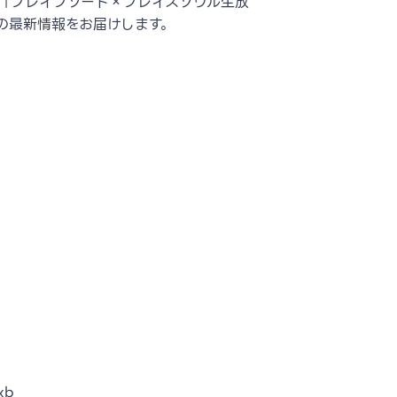
 「ブレイブソード×ブレイズソウル生放
レの最新情報をお届けします。
xb