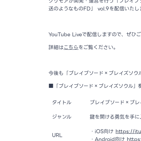
グリモアが開発・運営を行う「ブレイブソ
送のようなものFD」 vol.9を配信い
YouTube Liveで配信しますので、ぜひ
詳細は
こちら
をご覧ください。
今後も「ブレイブソード×ブレイズソウル
■「ブレイブソード×ブレイズソウル」
タイトル
ブレイブソード×ブレ
ジャンル
鍵を開ける勇気を手に
・iOS向け
https://i
URL
・Android向け
https