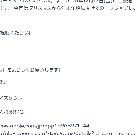
ード×ブレイズソウル」は、2025年12月12日(金)に生放送
たします。 今回はクリスマスから年末年始に掛けての、ブレ×ブ
ご視聴ください!!
」をよろしくお願いします!!
概要
イズソウル
入れるRPG
tunes.apple.com/jp/app/id968971044
://play.google.com/store/apps/details?id=co.grimoire.b